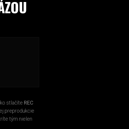
FÁZOU
ako stlačíte
REC
ej preprodukcie
tríte tým nielen