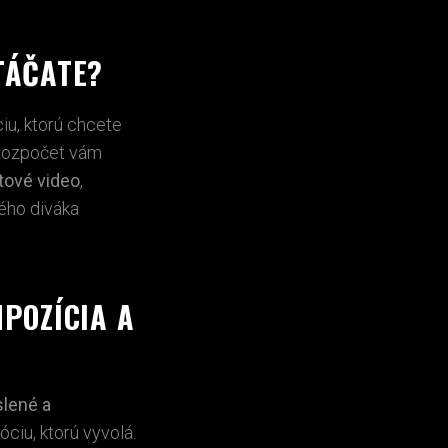
TÁČATE?
u, ktorú chcete
 Rozpočet vám
tové video
,
ého diváka
POZÍCIA A
lené a
óciu, ktorú vyvolá.