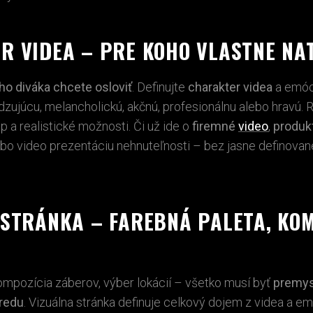
R VIDEA – PRE KOHO VLASTNE NA
ho diváka chcete osloviť
. Definujte
charakter videa
a emóci
zujúcu, melancholickú, akčnú, profesionálnu alebo hravú.
p a realistické možnosti. Či už ide o
firemné
video
,
produk
ebo
video prezentáciu nehnuteľnosti
– bez jasne definovan
 STRÁNKA – FAREBNÁ PALETA, KOM
ompozícia záberov, výber lokácií – všetko musí byť
premys
redu
. Vizuálna stránka definuje celkový dojem z videa a em