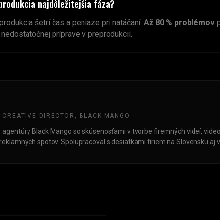
produkcia najdôležitejšia fáza?
produkcia šetrí čas a peniaze pri natáčaní.
Až 80 % problémov
p
 nedostatočnej príprave v preprodukcii.
 CREATIVE DIRECTOR, BLACK MANGO
o agentúry Black Mango so skúsenosťami v tvorbe firemných videí, video
reklamných spotov. Spolupracoval s desiatkami firiem na Slovensku aj v