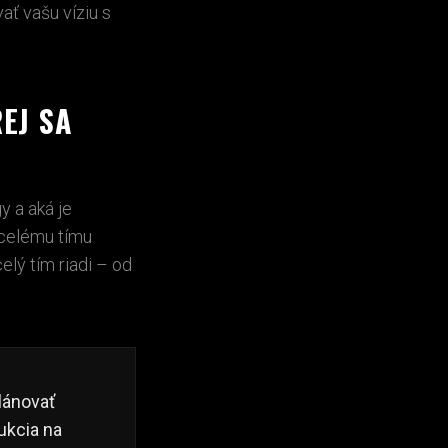
ť vašu víziu s
EJ SA
y a aká je
 celému tímu
elý tím riadi – od
lánovať
ukcia na