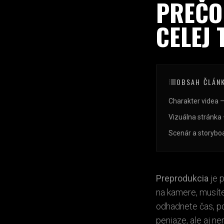
PREČO 
CELEJ
OBSAH ČLÁN
Charakter videa –
Vizuálna stránka 
Scenár a storyboa
Preprodukcia
je 
na kamere, musíte
odhadnete čas, po
peniaze, ale aj ne