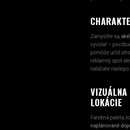
CHARAKTE
Zamyslite sa,
aké
vyvolať – povzbud
pomôže určiť stro
reklamný spot
al
natáčate naslepo.
VIZUÁLNA
LOKÁCIE
Farebná paleta, k
naplánované dop