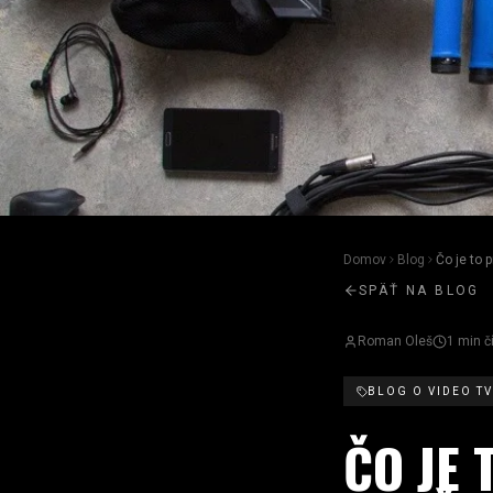
Domov
Blog
Čo je to 
SPÄŤ NA BLOG
Roman Oleš
1
min čí
BLOG O VIDEO T
ČO JE