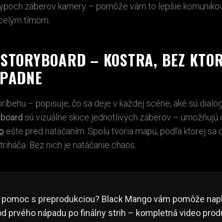
typoch záberov kamery
– pomôže vám to lepšie komunikova
celým tímom.
 STORYBOARD – KOSTRA, BEZ KTOR
PADNE
príbehu – popisuje, čo sa deje v každej scéne, aké sú dialóg
yboard
sú vizuálne skice jednotlivých záberov – umožňujú
o
ešte pred natáčaním. Spolu tvoria mapu, podľa ktorej sa c
iháča. Bez nich je natáčanie chaos.
e pomoc s preprodukciou? Black Mango vám pomôže nap
od prvého nápadu po finálny strih – kompletná video prod