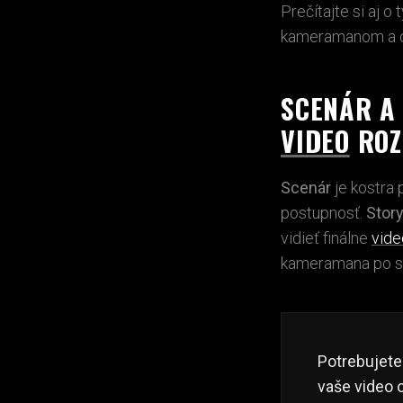
Prečítajte si aj o
kameramanom a 
SCENÁR A
VIDEO
ROZ
Scenár
je kostra 
postupnosť.
Stor
vidieť finálne
vide
kameramana po str
Potrebujet
vaše video 