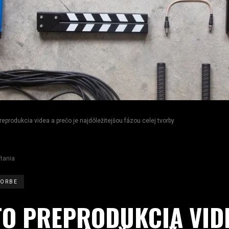
preprodukcia videa a prečo je najdôležitejšou fázou celej tvorby
tania
VORBE
 TO PREPRODUKCIA VID