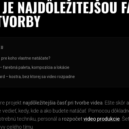
JE NAJDÔLEŽITEJŠOU 
TVORBY
KU
 pre koho vlastne natáčate?
– farebná paleta, kompozícia a lokácie
rd – kostra, bez ktorej sa video rozpadne
pre projekt
najdôležitejšia časť pri tvorbe videa
. Ešte skôr 
 vedieť, kedy, kde a ako budete natáčať. Pomocou dôkladn
trebnú techniku, personál a
rozpočet
video produkcie
. Še
rvy celého tímu.