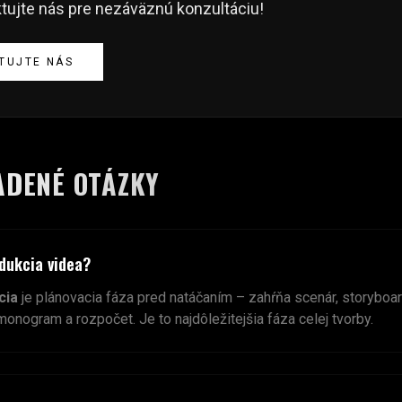
ktujte nás pre nezáväznú konzultáciu!
TUJTE NÁS
ADENÉ OTÁZKY
dukcia videa?
cia
je plánovacia fáza pred natáčaním – zahŕňa scenár, storyboard
monogram a rozpočet. Je to najdôležitejšia fáza celej tvorby.