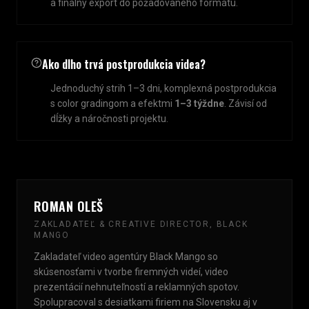
a finálny export do požadovaného formátu.
Ako dlho trvá postprodukcia videa?
Jednoduchý strih 1–3 dni, komplexná postprodukcia
s color gradingom a efektmi
1–3 týždne
. Závisí od
dĺžky a náročnosti projektu.
ROMAN OLEŠ
ZAKLADATEĽ & CREATIVE DIRECTOR, BLACK
MANGO
Zakladateľ video agentúry Black Mango so
skúsenosťami v tvorbe firemných videí, video
prezentácií nehnuteľností a reklamných spotov.
Spolupracoval s desiatkami firiem na Slovensku aj v