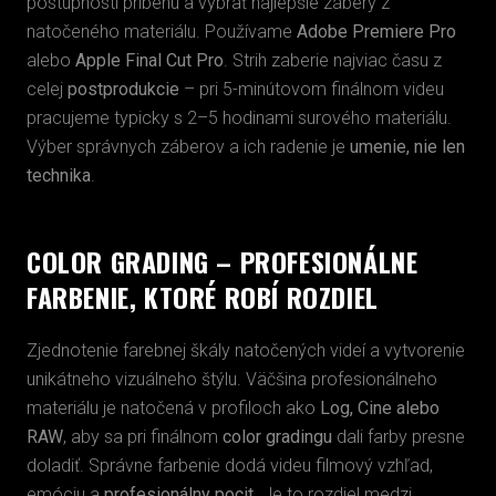
postupnosti príbehu a vybrať najlepšie zábery z
natočeného materiálu. Používame
Adobe Premiere Pro
alebo
Apple Final Cut Pro
. Strih zaberie najviac času z
celej
postprodukcie
– pri 5-minútovom finálnom videu
pracujeme typicky s 2–5 hodinami surového materiálu.
Výber správnych záberov a ich radenie je
umenie, nie len
technika
.
COLOR GRADING – PROFESIONÁLNE
FARBENIE, KTORÉ ROBÍ ROZDIEL
Zjednotenie farebnej škály natočených videí a vytvorenie
unikátneho vizuálneho štýlu. Väčšina profesionálneho
materiálu je natočená v profiloch ako
Log, Cine alebo
RAW
, aby sa pri finálnom
color gradingu
dali farby presne
doladiť. Správne farbenie dodá videu filmový vzhľad,
emóciu a
profesionálny pocit
. Je to rozdiel medzi