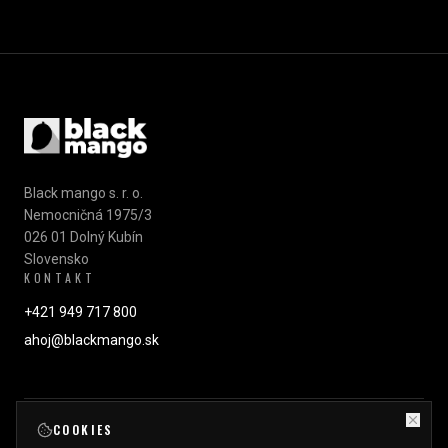
Black mango s. r. o.
Nemocničná 1975/3
026 01 Dolný Kubín
Slovensko
KONTAKT
+421 949 717 800
ahoj@blackmango.sk
COOKIES
©
2026
BlackMango. Všetky práva vyhradené.