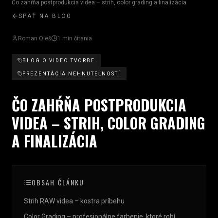
Čo zahŕňa postprodukcia videa – strih, color grading a finalizácia
SPÄŤ NA BLOG
Roman Oleš
1
min čítania
BLOG O VIDEO TVORBE
PREZENTÁCIA NEHNUTEĽNOSTÍ
ČO ZAHŔŇA POSTPRODUKCIA
VIDEA – STRIH, COLOR GRADING
A
FINALIZÁCIA
OBSAH ČLÁNKU
Strih RAW videa – kostra príbehu
Color Grading – profesionálne farbenie, ktoré robí